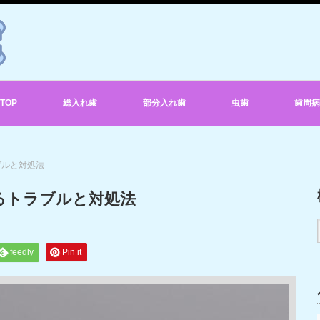
TOP
総入れ歯
部分入れ歯
虫歯
歯周病
ブルと対処法
るトラブルと対処法
feedly
Pin it