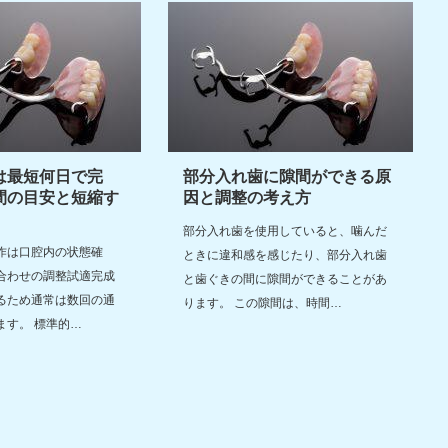
は最短何日で完
部分入れ歯に隙間ができる原
間の目安と短縮す
因と調整の考え方
部分入れ歯を使用していると、噛んだ
作は口腔内の状態確
ときに違和感を感じたり、部分入れ歯
合わせの調整試適完成
と歯ぐきの間に隙間ができることがあ
るため通常は数回の通
ります。 この隙間は、時間…
ます。 標準的…