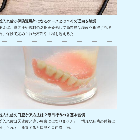
総入れ歯が保険適用外になるケースとは？その理由を解説
例えば、審美性や素材の選択を優先して高精度な義歯を希望する場
合、保険で定められた材料や工程を超えるた…
総入れ歯の口腔ケア方法は？毎日行うべき基本習慣
総入れ歯は天然歯と違い虫歯にはなりませんが、汚れや細菌の付着は
避けられず、放置すると口臭や口内炎、歯…