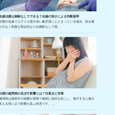
虫歯治療は麻酔なしでできる？虫歯の深さによる判断基準
初期の虫歯でエナメル質や浅い象牙質にとどまっている場合、削る量
が少なく刺激も限定的なため麻酔なしで進…
妊婦の歯周病が及ぼす影響とは？注意点と対策
歯周病は歯垢中の細菌が原因で歯肉に炎症を起こし、進行すると歯を
支える骨にまで影響が及ぶ疾患です。 …