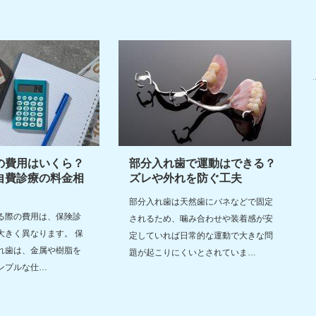
の費用はいくら？
部分入れ歯で運動はできる？
自費診療の料金相
ズレや外れを防ぐ工夫
部分入れ歯は天然歯にバネなどで固定
る際の費用は、保険診
されるため、噛み合わせや装着感が安
大きく異なります。 保
定していれば日常的な運動で大きな問
れ歯は、金属や樹脂を
題が起こりにくいとされていま…
ンプルな仕…