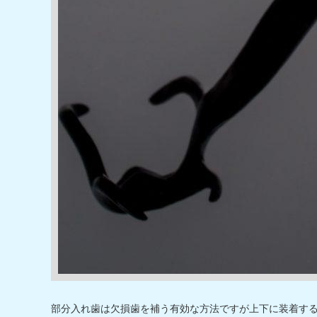
部分入れ歯は欠損歯を補う有効な方法ですが上下に装着す