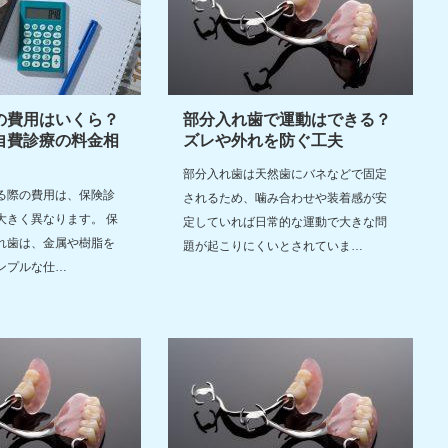
の費用はいくら？
部分入れ歯で運動はできる？
自費診療の料金相
ズレや外れを防ぐ工夫
部分入れ歯は天然歯にバネなどで固定
る際の費用は、保険診
されるため、噛み合わせや装着感が安
大きく異なります。 保
定していれば日常的な運動で大きな問
れ歯は、金属や樹脂を
題が起こりにくいとされていま…
ンプルな仕…