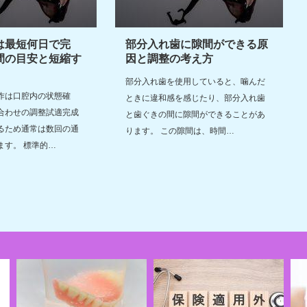
は最短何日で完
部分入れ歯に隙間ができる原
間の目安と短縮す
因と調整の考え方
部分入れ歯を使用していると、噛んだ
作は口腔内の状態確
ときに違和感を感じたり、部分入れ歯
合わせの調整試適完成
と歯ぐきの間に隙間ができることがあ
るため通常は数回の通
ります。 この隙間は、時間…
ます。 標準的…