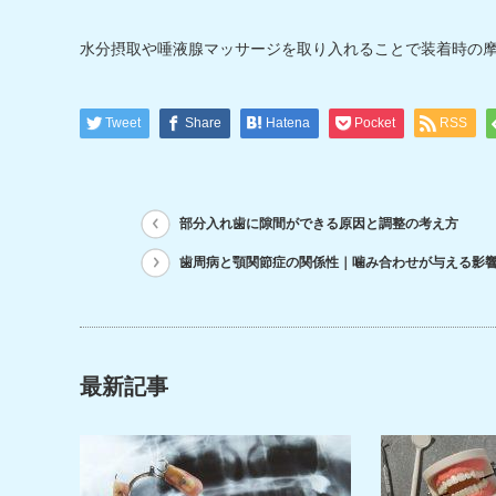
水分摂取や唾液腺マッサージを取り入れることで装着時の
Tweet
Share
Hatena
Pocket
RSS
部分入れ歯に隙間ができる原因と調整の考え方
歯周病と顎関節症の関係性｜噛み合わせが与える影
最新記事