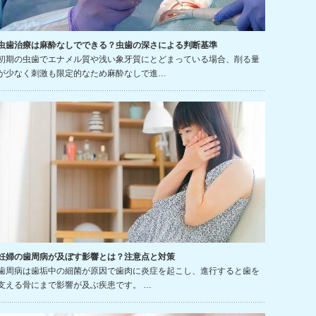
虫歯治療は麻酔なしでできる？虫歯の深さによる判断基準
初期の虫歯でエナメル質や浅い象牙質にとどまっている場合、削る量
が少なく刺激も限定的なため麻酔なしで進…
妊婦の歯周病が及ぼす影響とは？注意点と対策
歯周病は歯垢中の細菌が原因で歯肉に炎症を起こし、進行すると歯を
支える骨にまで影響が及ぶ疾患です。 …