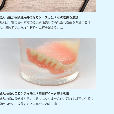
総入れ歯が保険適用外になるケースとは？その理由を解説
例えば、審美性や素材の選択を優先して高精度な義歯を希望する場
合、保険で定められた材料や工程を超えるた…
総入れ歯の口腔ケア方法は？毎日行うべき基本習慣
総入れ歯は天然歯と違い虫歯にはなりませんが、汚れや細菌の付着は
避けられず、放置すると口臭や口内炎、歯…