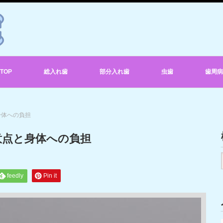
TOP
総入れ歯
部分入れ歯
虫歯
歯周病
身体への負担
意点と身体への負担
feedly
Pin it