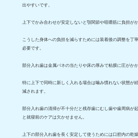
出やすいです。
上下でかみ合わせが安定しないと顎関節や咀嚼筋に負担が
こうした身体への負担を減らすためには装着後の調整を丁
必要です。
部分入れ歯は金属バネの当たりや床の厚みで粘膜に圧がか
特に上下で同時に新しく入れる場合は噛み慣れない状態が
減されます。
部分入れ歯の清掃が不十分だと残存歯にむし歯や歯周病が
と就寝前のケアは欠かせません。
上下の部分入れ歯を長く安定して使うためには口腔内の乾