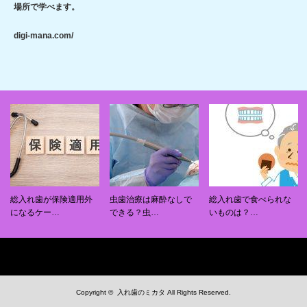
場所で学べます。
digi-mana.com/
総入れ歯が保険適用外
虫歯治療は麻酔なしで
総入れ歯で食べられな
になるケー…
できる？虫…
いものは？…
Copyright ©
入れ歯のミカタ
All Rights Reserved.