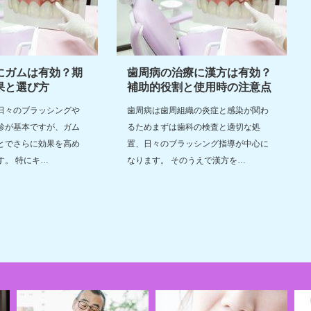
にガムは有効？期
歯周病の治療に漢方は有効？
果と選び方
補助的役割と使用時の注意点
日々のブラッシングや
歯周病は歯周組織の炎症と感染が関わ
診が基本ですが、ガム
るためまずは歯科の検査と適切な処
とでさらに効果を高め
置、日々のブラッシング指導が中心に
す。 特にキ…
なります。 そのうえで漢方を…