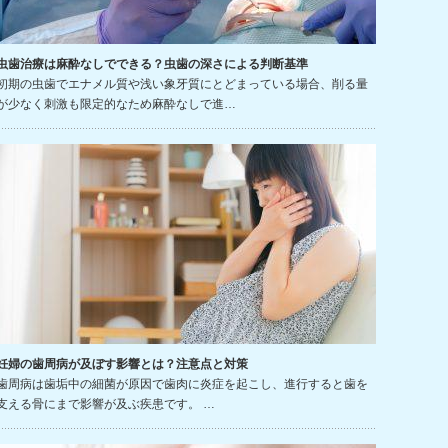
虫歯治療は麻酔なしでできる？虫歯の深さによる判断基準
初期の虫歯でエナメル質や浅い象牙質にとどまっている場合、削る量
が少なく刺激も限定的なため麻酔なしで進…
妊婦の歯周病が及ぼす影響とは？注意点と対策
歯周病は歯垢中の細菌が原因で歯肉に炎症を起こし、進行すると歯を
支える骨にまで影響が及ぶ疾患です。 …