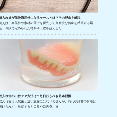
総入れ歯が保険適用外になるケースとは？その理由を解説
例えば、審美性や素材の選択を優先して高精度な義歯を希望する場
合、保険で定められた材料や工程を超えるた…
総入れ歯の口腔ケア方法は？毎日行うべき基本習慣
総入れ歯は天然歯と違い虫歯にはなりませんが、汚れや細菌の付着は
避けられず、放置すると口臭や口内炎、歯…