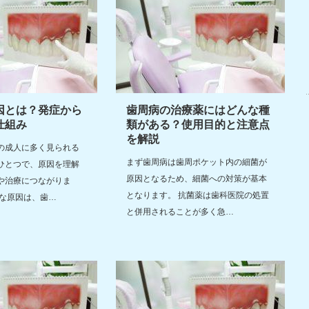
因とは？発症から
歯周病の治療薬にはどんな種
仕組み
類がある？使用目的と注意点
を解説
の成人に多く見られる
まず歯周病は歯周ポケット内の細菌が
ひとつで、原因を理解
原因となるため、細菌への対策が基本
や治療につながりま
となります。 抗菌薬は歯科医院の処置
主な原因は、歯…
と併用されることが多く急…