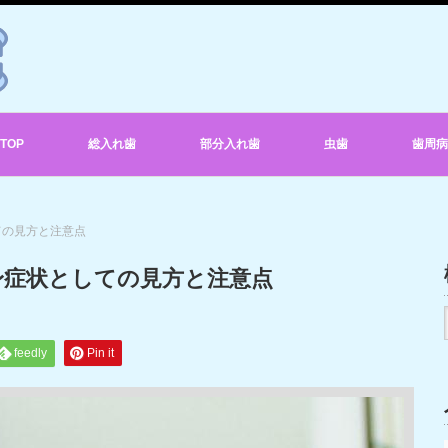
TOP
総入れ歯
部分入れ歯
虫歯
歯周病
ての見方と注意点
身症状としての見方と注意点
feedly
Pin it