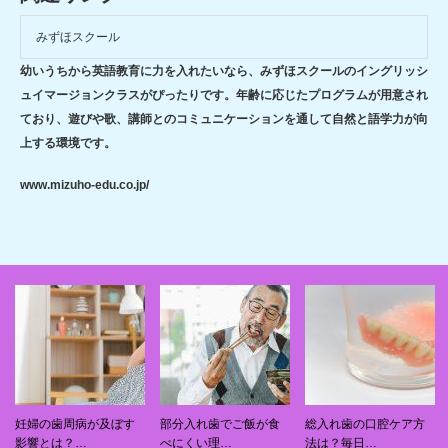
みずほスクール
幼いうちから英語教育に力を入れたいなら、みずほスクールのイングリッシ
ュイマージョンクラスがぴったりです。年齢に応じたプログラムが用意され
ており、遊びや歌、講師とのコミュニケーションを通して自然と語学力が向
上する環境です。
www.mizuho-edu.co.jp/
妊婦の歯周病が及ぼす
部分入れ歯でご飯が食
総入れ歯の口腔ケア方
影響とは？…
べにくい理…
法は？毎日…