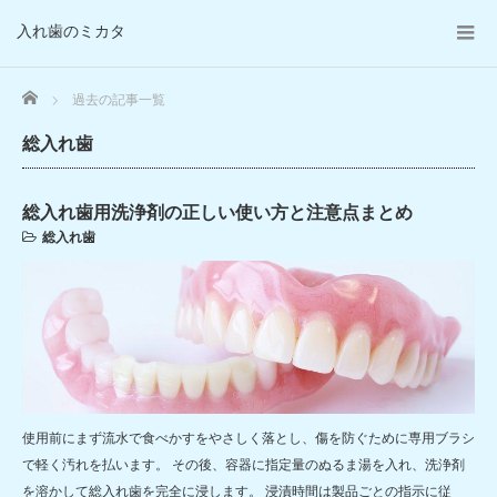
入れ歯のミカタ
Home
過去の記事一覧
総入れ歯
総入れ歯用洗浄剤の正しい使い方と注意点まとめ
総入れ歯
使用前にまず流水で食べかすをやさしく落とし、傷を防ぐために専用ブラシ
で軽く汚れを払います。 その後、容器に指定量のぬるま湯を入れ、洗浄剤
を溶かして総入れ歯を完全に浸します。 浸漬時間は製品ごとの指示に従